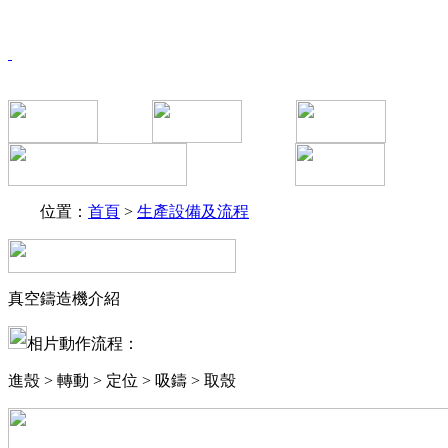
位置：
首頁
>
生產設備及流程
真空鑄造機介紹
相片動作流程：
進殼 > 轉動 > 定位 > 吸鑄 > 取殼