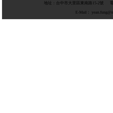
地址：台中市大里區東南路15-2號
電
E-Mail： yean.fung@m